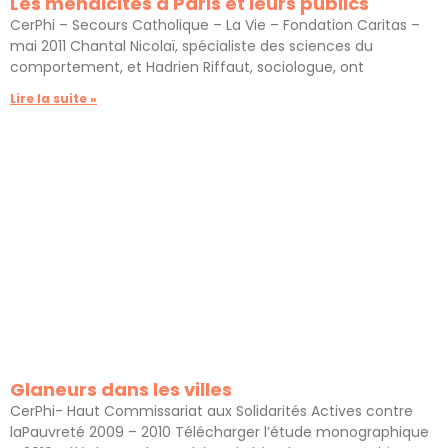
Les mendicités à Paris et leurs publics
CerPhi – Secours Catholique – La Vie – Fondation Caritas –
mai 2011 Chantal Nicolaï, spécialiste des sciences du
comportement, et Hadrien Riffaut, sociologue, ont
Lire la suite »
Glaneurs dans les villes
CerPhi- Haut Commissariat aux Solidarités Actives contre
laPauvreté 2009 – 2010 Télécharger l’étude monographique