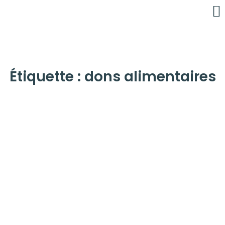
É
C
Étiquette : dons alimentaires