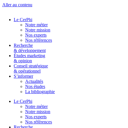
Aller au contenu
Le CerPhi
Notre métier
Notre mission
Nos experts
Nos références
Recherche
& développement
Études marketing
& opinion
Conseil stratégique
& opérationnel
S’informer
Actualités
Nos études
La bibliographie
Le CerPhi
Notre métier
Notre mission
Nos experts
Nos références
Recherche