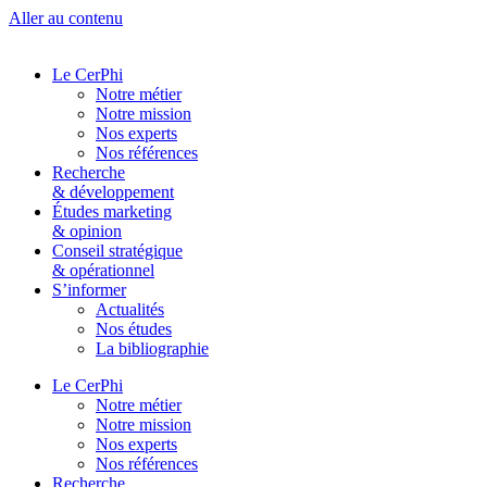
Aller au contenu
Le CerPhi
Notre métier
Notre mission
Nos experts
Nos références
Recherche
& développement
Études marketing
& opinion
Conseil stratégique
& opérationnel
S’informer
Actualités
Nos études
La bibliographie
Le CerPhi
Notre métier
Notre mission
Nos experts
Nos références
Recherche