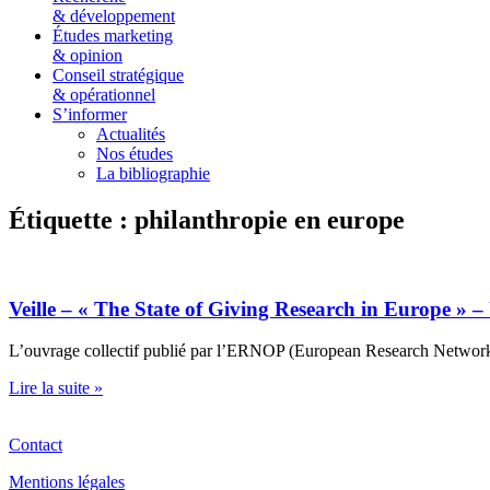
& développement
Études marketing
& opinion
Conseil stratégique
& opérationnel
S’informer
Actualités
Nos études
La bibliographie
Étiquette : philanthropie en europe
Veille – « The State of Giving Research in Europe »
L’ouvrage collectif publié par l’ERNOP (European Research Network 
Lire la suite »
Contact
Mentions légales