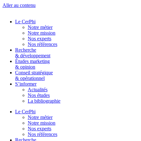
Aller au contenu
Le CerPhi
Notre métier
Notre mission
Nos experts
Nos références
Recherche
& développement
Études marketing
& opinion
Conseil stratégique
& opérationnel
S’informer
Actualités
Nos études
La bibliographie
Le CerPhi
Notre métier
Notre mission
Nos experts
Nos références
Recherche