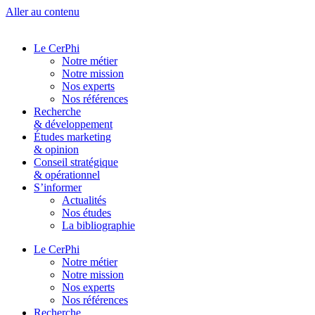
Aller au contenu
Le CerPhi
Notre métier
Notre mission
Nos experts
Nos références
Recherche
& développement
Études marketing
& opinion
Conseil stratégique
& opérationnel
S’informer
Actualités
Nos études
La bibliographie
Le CerPhi
Notre métier
Notre mission
Nos experts
Nos références
Recherche