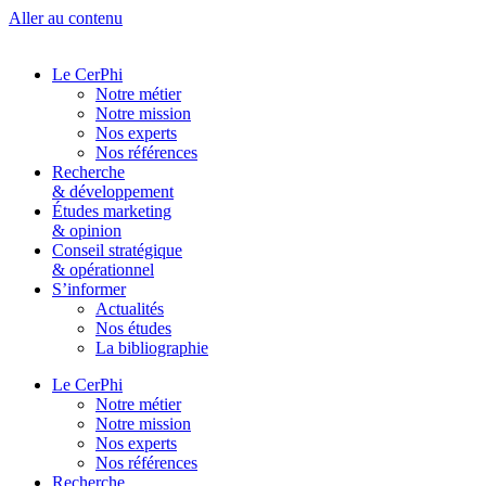
Aller au contenu
Le CerPhi
Notre métier
Notre mission
Nos experts
Nos références
Recherche
& développement
Études marketing
& opinion
Conseil stratégique
& opérationnel
S’informer
Actualités
Nos études
La bibliographie
Le CerPhi
Notre métier
Notre mission
Nos experts
Nos références
Recherche