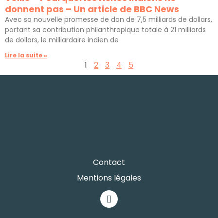
donnent pas – Un article de BBC News
Avec sa nouvelle promesse de don de 7,5 milliards de dollars,
portant sa contribution philanthropique totale à 21 milliards
de dollars, le milliardaire indien de
Lire la suite »
1
2
3
4
5
Contact
Mentions légales