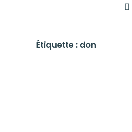
É
C
Étiquette : don