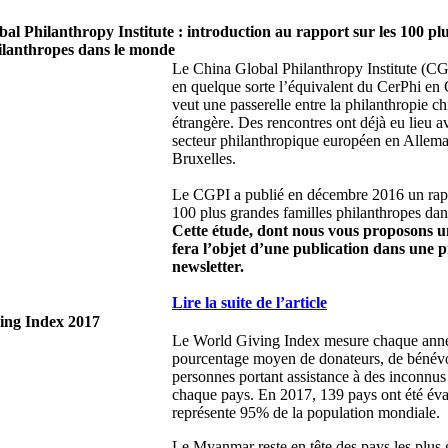
al Philanthropy Institute : introduction au rapport sur les 100 pl
hilanthropes dans le monde
Le China Global Philanthropy Institute (CGP
en quelque sorte l’équivalent du CerPhi en 
veut une passerelle entre la philanthropie ch
étrangère. Des rencontres ont déjà eu lieu a
secteur philanthropique européen en Allema
Bruxelles.
Le CGPI a publié en décembre 2016 un rapp
100 plus grandes familles philanthropes da
Cette étude, dont nous vous proposons u
fera l’objet d’une publication dans une 
newsletter.
Lire la suite de l’article
ing Index 2017
Le World Giving Index mesure chaque anné
pourcentage moyen de donateurs, de bénévo
personnes portant assistance à des inconnus
chaque pays. En 2017, 139 pays ont été éva
représente 95% de la population mondiale.
Le Myanmar reste en tête des pays les plus