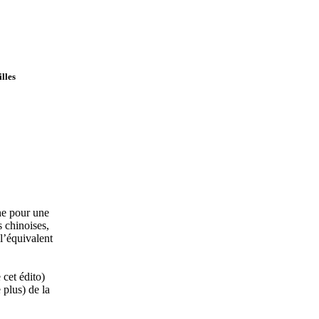
lles
ne pour une
 chinoises,
l’équivalent
 cet édito)
 plus) de la