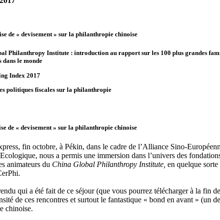
2017
ise de « devisement » sur la philanthropie chinoise
al Philanthropy Institute : introduction au rapport sur les 100 plus grandes fami
s dans le monde
ing Index 2017
es politiques fiscales sur la philanthropie
ise de « devisement » sur la philanthropie chinoise
xpress, fin octobre, à Pékin, dans le cadre de l’Alliance Sino-Européen
n Ecologique, nous a permis une immersion dans l’univers des fondations
les animateurs du
China Global Philanthropy Institute,
en quelque sorte 
CerPhi.
ndu qui a été fait de ce séjour (que vous pourrez télécharger à la fin de
ensité de ces rencontres et surtout le fantastique « bond en avant » (un de
e chinoise.