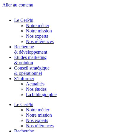
Aller au contenu
Le CerPhi
Notre métier
Notre mission
Nos experts
Nos références
Recherche
& développement
Études marketing
& opinion
Conseil stratégique
& opérationnel
S’informer
Actualités
Nos études
La bibliographie
Le CerPhi
Notre métier
Notre mission
Nos experts
Nos références
Recherche