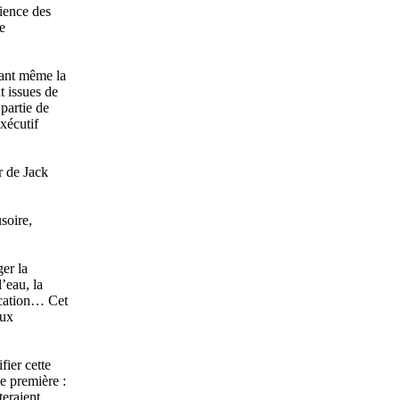
ience des
e
vant même la
t issues de
partie de
xécutif
r de Jack
soire,
er la
l’eau, la
ducation… Cet
aux
fier cette
e première :
teraient