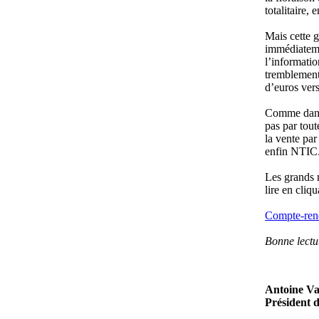
totalitaire,
Mais cette 
immédiateme
l’informati
tremblement
d’euros vers
Comme dans 
pas par tout
la vente par
enfin NTIC
Les grands 
lire en cliqu
Compte-rend
Bonne lect
Antoine Va
Président 