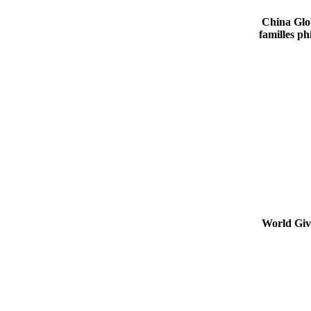
China Glob
familles p
World Giv