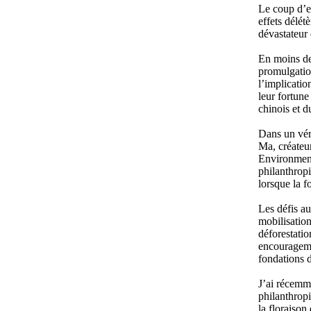
Le coup d’e
effets délét
dévastateur
En moins de
promulgation
l’implicatio
leur fortune
chinois et du
Dans un véri
Ma, créateu
Environment
philanthropi
lorsque la f
Les défis au
mobilisation 
déforestatio
encouragemen
fondations d
J’ai récemme
philanthrop
la floraison