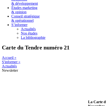
& développement
Études marketing
& opinion
Conseil stratégique
& opérationnel
S’informer
Actualités
Nos études
La bibliographie
Carte du Tendre numéro 21
Accueil »
S'informer »
Actualités
Newsletter
La Carte 