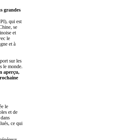
us grandes
I), qui est
Chine, se
inoise et
vec le
gne et à
ort sur les
ns le monde.
n aperçu,
prochaine
e le
les et de
 dans
lués, ce qui
 généreux