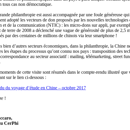
 en tous cas non démocratique.
grande philanthropie est aussi accompagnée par une foule généreuse qui
nt adopté les vecteurs de don proposés par les nouvelles technologies
on et de la communication (NTIC) : les micro-dons sur appli, par exemp
 de terre de 2008 a déclenché une vague de générosité de plus de 2,5 mi
és par des centaines de millions de chinois via leur smartphone !
bien d’autres secteurs économiques, dans la philanthropie, la Chine n
es les étapes du processus qu’ont connu nos pays : transposition des te
 correspondance au secteur associatif : mailing, télémarketing, street fun
.
moments de cette visite sont résumés dans le compte-rendu illustré que
ant sur le lien ci-dessous :
u du voyage d’étude en Chine – octobre 2017
ure
!
ccaro,
du CerPhi