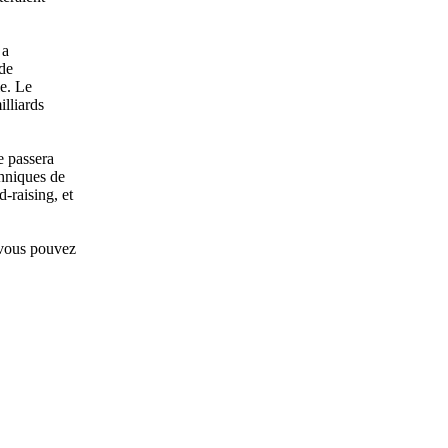
 a
 de
le. Le
lliards
e passera
chniques de
d-raising, et
 vous pouvez