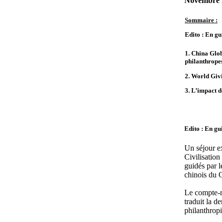
Novembre 
Sommaire :
Edito : En gu
1. China Glob
philanthrope
2. World Giv
3. L’impact d
Edito : En gu
Un séjour e
Civilisatio
guidés par 
chinois du 
Le compte-re
traduit la d
philanthropi