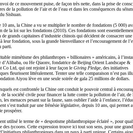
nvoi de ce mouvement puise, de façon très nette, dans la prise de consc
ères de la pollution de l’air et de l’eau et dans les conséquences du séism
 du Sishuan.
 10 ans, la Chine a vu se multiplier le nombre de fondations (5 000) a
 de la loi sur les fondations (2010). Ces fondations sont essentiellemen
n de grands capitaines d’industrie chinois qui décident de consacrer une 
 à leur fondation, sous la grande bienveillance et l’encouragement de l’e
 parti.
table mimétisme des philanthropes « billionaires » américains, à l’insta
r d’Alibaba, ou He Qiaonv, fondatrice de Beijing Orient Landscape &
 Co Ltd, qui ont rejoint à leur façon le
Giving Pledge
, des initiatives
ques fleurissent littéralement. Tenter une telle comparaison n’est pas illu
ondation Aiyou lève en une seule soirée de gala 25 millions de dollars.
xquels est confrontée la Chine ont conduit le pouvoir central à encourag
de la société civile pour financer la lutte contre la pollution de l’air, de 
n, les menaces pesant sur la faune, sans oublier l’aide à l’enfance, l’é
t s’est traduit par une frénésie législative, depuis 10 ans, qui permet 
e prospérer.
nt utilisé le terme de « despotisme philanthropique éclairé », pour quali
ie des
tycoons
. Cette expression trouve ici tout son sens, pour une grand
 d’initiatives philanthropiques dans un pays à parti unique. Certains ajou