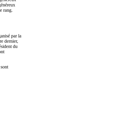
 généreux
e rang.
anisé par la
e dernier,
ésident du
ont
 sont