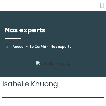
É
C
Nos experts
Accueil »
Le CerPhi »
Nos experts
Isabelle Khuong