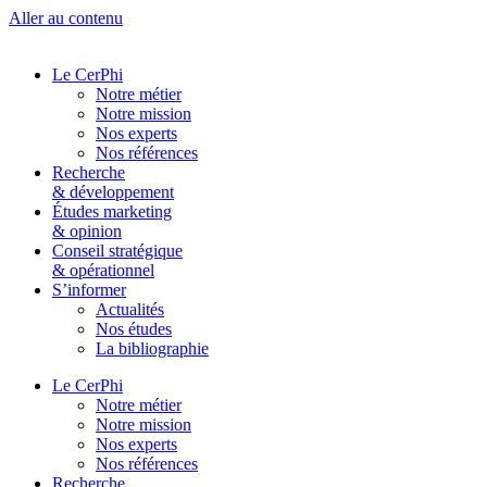
Aller au contenu
Le CerPhi
Notre métier
Notre mission
Nos experts
Nos références
Recherche
& développement
Études marketing
& opinion
Conseil stratégique
& opérationnel
S’informer
Actualités
Nos études
La bibliographie
Le CerPhi
Notre métier
Notre mission
Nos experts
Nos références
Recherche