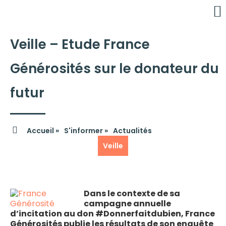
Veille – Etude France
É
C
Générosités sur le donateur du
futur
Accueil »
S'informer »
Actualités
Veille
Dans le contexte de sa
campagne annuelle
d’incitation au don #Donnerfaitdubien, France
Générosités publie les résultats de son enquête